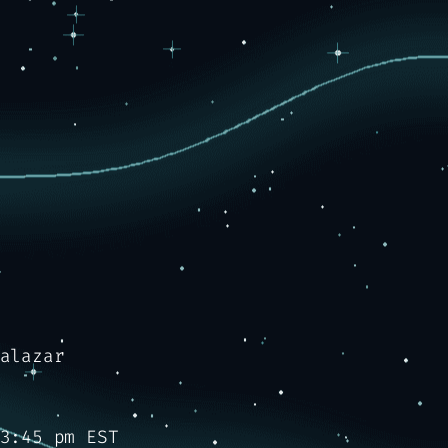
alazar
3:45 pm EST