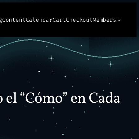
g
Content
Calendar
Cart
Checkout
Members
o el “Cómo” en Cada