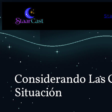
Skip
to
St
content
Considerando Las C
Situación